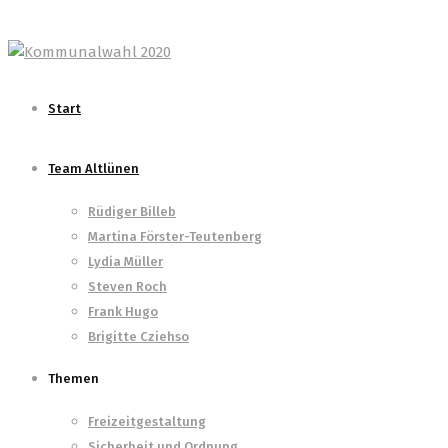
Start
Team Altlünen
Rüdiger Billeb
Martina Förster-Teutenberg
Lydia Müller
Steven Roch
Frank Hugo
Brigitte Cziehso
Themen
Freizeitgestaltung
Sicherheit und Ordnung